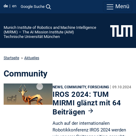
Menü
de
en
Google Suche
Munich Institute of Robotics and Machine Intelligence
(MIRMI) – The AI Mission Institute (AIM)
Technische Universität München
Startseite
Aktuelles
Community
|
NEWS, COMMUNITY, FORSCHUNG
09.10.2024
IROS 2024: TUM
MIRMI glänzt mit 64
Beiträgen
Auch auf der internationalen
Robotikkonferenz IROS 2024 werden