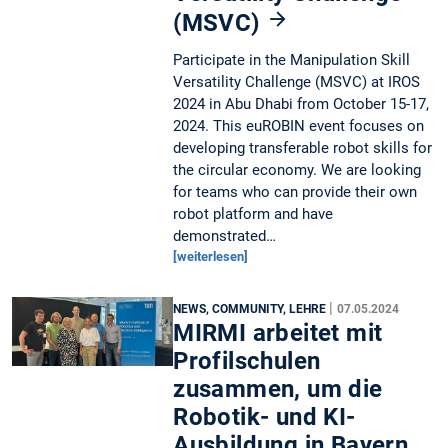
(MSVC)
Participate in the Manipulation Skill
Versatility Challenge (MSVC) at IROS
2024 in Abu Dhabi from October 15-17,
2024. This euROBIN event focuses on
developing transferable robot skills for
the circular economy. We are looking
for teams who can provide their own
robot platform and have
demonstrated…
[weiterlesen]
|
NEWS, COMMUNITY, LEHRE
07.05.2024
MIRMI arbeitet mit
Profilschulen
zusammen, um die
Robotik- und KI-
Ausbildung in Bayern