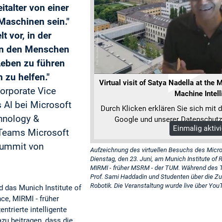
italter von einer
Maschinen sein."
lt vor, in der
en den Menschen
Leben zu führen
 zu helfen."
Virtual visit of Satya Nadella at the
Corporate Vice
Machine Intel
 AI bei Microsoft
Durch Klicken erklären Sie sich mit 
hnology &
Google und unserer Datenschutz
Einmalig aktiv
Mehr Informa
Teams Microsoft
Summit von
Aufzeichnung des virtuellen Besuchs des Micr
Dienstag, den 23. Juni, am Munich Institute of 
MIRMI - früher MSRM - der TUM. Während des Tr
Prof. Sami Haddadin und Studenten über die Zuk
Robotik. Die Veranstaltung wurde live über You
d das Munich Institute of
ce, MIRMI - früher
rierte intelligente
zu beitragen, dass die