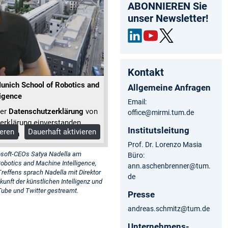
ABONNIEREN Sie
unser Newsletter!
Link
out
Twit
edIn
ube
ter
Kontakt
 Munich School of Robotics and
Allgemeine Anfragen
ligence
Email:
der
Datenschutzerklärung
von
office@mirmi.tum.de
erklärung einverstanden.
Institutsleitung
ieren
Dauerhaft aktivieren
tionen
Prof. Dr. Lorenzo Masia
osoft-CEOs Satya Nadella am
Büro:
Robotics and Machine Intelligence,
ann.aschenbrenner@tum.
effens sprach Nadella mit Direktor
de
unft der künstlichen Intelligenz und
Tube und Twitter gestreamt.
Presse
andreas.schmitz@tum.de
Unternehmens-