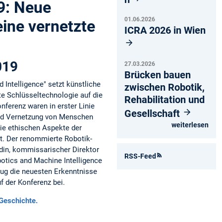
9: Neue
01.06.2026
eine vernetzte
ICRA 2026 in Wien
019
27.03.2026
Brücken bauen
 Intelligence" setzt künstliche
zwischen Robotik,
ste Schlüsseltechnologie auf die
Rehabilitation und
ferenz waren in erster Linie
Gesellschaft
nd Vernetzung von Menschen
weiterlesen
ie ethischen Aspekte der
t. Der renommierte Robotik-
din, kommissarischer Direktor
RSS-Feed
botics and Machine Intelligence
ug die neuesten Erkenntnisse
f der Konferenz bei.
 Geschichte.