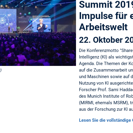
Summit 201
Impulse für 
Arbeitswelt
22. Oktober 2
Die Konferenzmotto "Shared
Intelligenz (KI) als wichtig
Agenda. Die Themen der Kon
auf die Zusammenarbeit u
)
und Maschinen sowie auf d
Nutzung von KI ausgerichte
Forscher Prof. Sami Hadda
des Munich Institute of Ro
(MIRMI, ehemals MSRM), tr
aus der Forschung zur KI au
Lesen Sie die vollständige