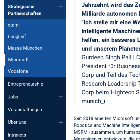
Jahrzehnt wird das Ze
Strategische
Milliarde autonomen 
Partnerschaften
"Ich stelle mir eine We
etami
intelligente Maschin
LongLeif
helfen, ein besseres 
und unserem Planeten
Messe München
Gurdeep Singh Pall | 
Microsoft
President für Business
Vodafone
Corp und Teil des Tec
Research Leadership 
Entrepreneurship
Corp beim Hightech 
Jobs
munich_i
Veranstaltungen
Seit 2018 arbeiten Microsoft un
Über uns
Robotics and Machine Intelligen
MSRM - zusammen, um humanzent
Intranets
Maschinen zu entwickeln, die da