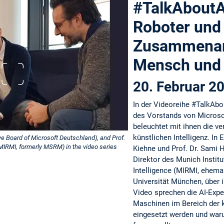
#TalkAboutAI
Roboter und 
Zusammenar
Mensch und
20. Februar 2
In der Videoreihe #TalkAbou
des Vorstands von Microso
beleuchtet mit ihnen die v
künstlichen Intelligenz. In
e Board of Microsoft Deutschland), and Prof.
 MIRMI, formerly MSRM) in the video series
Kiehne und Prof. Dr. Sami 
Direktor des Munich Instit
Intelligence (MIRMI, ehem
Universität München, über i
Video sprechen die AI-Exper
Maschinen im Bereich der 
eingesetzt werden und waru