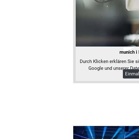
munich i
Durch Klicken erklären Sie s
Google und unserer Date
Einmal
Mehr 