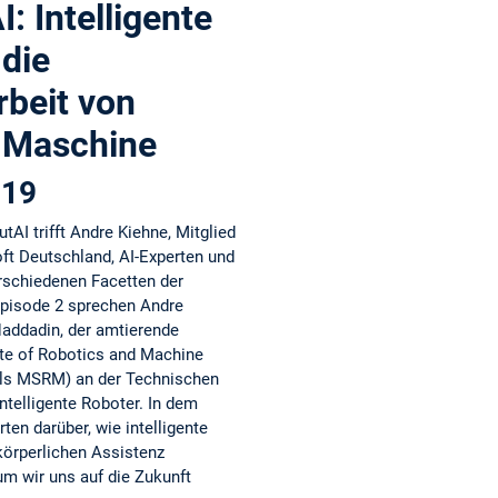
: Intelligente
die
beit von
 Maschine
019
tAI trifft Andre Kiehne, Mitglied
ft Deutschland, AI-Experten und
erschiedenen Facetten der
 Episode 2 sprechen Andre
Haddadin, der amtierende
ute of Robotics and Machine
als MSRM) an der Technischen
ntelligente Roboter. In dem
ten darüber, wie intelligente
körperlichen Assistenz
m wir uns auf die Zukunft