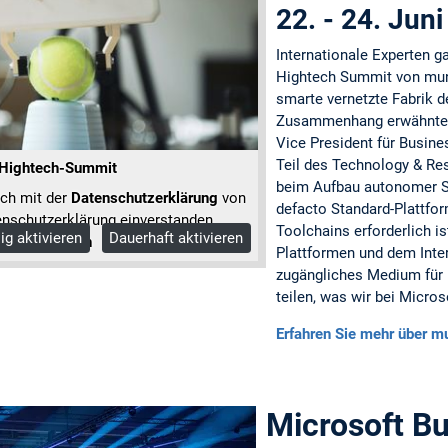
22. - 24. Jun
Internationale Experten g
Hightech Summit von muni
smarte vernetzte Fabrik d
Zusammenhang erwähnte G
Vice President für Busine
Teil des Technology & Re
 Hightech-Summit
beim Aufbau autonomer S
ich mit der
Datenschutzerklärung
von
defacto Standard-Plattfor
nschutzerklärung einverstanden.
Toolchains erforderlich is
ig aktivieren
Dauerhaft aktivieren
Informationen
Plattformen und dem Intern
zugängliches Medium für I
teilen, was wir bei Micro
Erfahren Sie mehr über m
Microsoft B