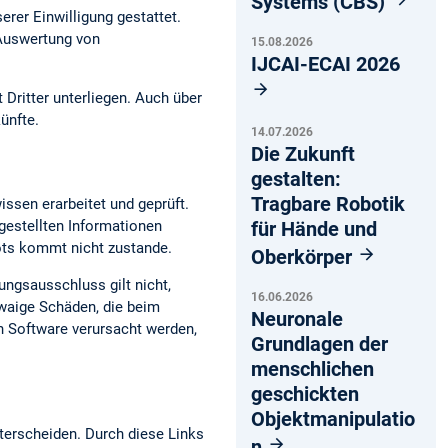
Systems (CBS)
erer Einwilligung gestattet.
 Auswertung von
15.08.2026
IJCAI-ECAI 2026
 Dritter unterliegen. Auch über
ünfte.
14.07.2026
Die Zukunft
gestalten:
Tragbare Robotik
issen erarbeitet und geprüft.
t gestellten Informationen
für Hände und
bots kommt nicht zustande.
Oberkörper
ungsausschluss gilt nicht,
16.06.2026
twaige Schäden, die beim
Neuronale
n Software verursacht werden,
Grundlagen der
menschlichen
geschickten
Objektmanipulatio
terscheiden. Durch diese Links
n