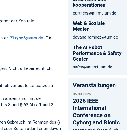
kooperationen
partners@mirmi.tum.de
gebot der Zentrale
Web & Soziale
Medien
dayana.ramirez@tum.de
unter
typo3@tum.de
. Für
The AI Robot
Performance & Safety
Center
safety@mirmi.tum.de
gen. Nicht urheberrechtlich
Veranstaltungen
ich verfasste Leitsätze zu
06.09.2026
t worden sind, mit der
2026 IEEE
bis 3 und § 63 Abs. 1 und 2
International
Conference on
Cyborg and Bionic
genen Gebrauch im Rahmen des §
dieser Seiten oder Teilen davon