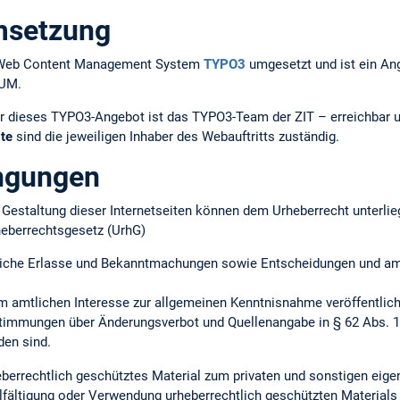
msetzung
em Web Content Management System
TYPO3
umgesetzt und ist ein An
TUM.
r dieses TYPO3-Angebot ist das TYPO3-Team der ZIT – erreichbar 
lte
sind die jeweiligen Inhaber des Webauftritts zuständig.
ngungen
ie Gestaltung dieser Internetseiten können dem Urheberrecht unterlie
heberrechtsgesetz (UrhG)
iche Erlasse und Bekanntmachungen sowie Entscheidungen und amtl
m amtlichen Interesse zur allgemeinen Kenntnisnahme veröffentlich
timmungen über Änderungsverbot und Quellenangabe in § 62 Abs. 1 
en sind.
heberrechtlich geschütztes Material zum privaten und sonstigen ei
lfältigung oder Verwendung urheberrechtlich geschützten Materials 