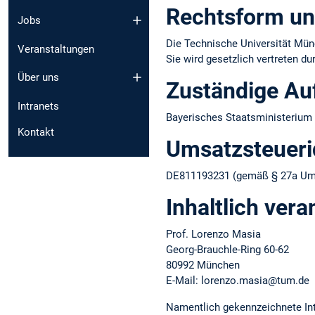
Rechtsform un
Jobs
Die Technische Universität Münc
Veranstaltungen
Sie wird gesetzlich vertreten d
Über uns
Zuständige Au
Intranets
Bayerisches Staatsministerium 
Kontakt
Umsatzsteuer­i
DE811193231 (gemäß § 27a Ums
Inhaltlich vera
Prof. Lorenzo Masia
Georg-Brauchle-Ring 60-62
80992 München
E-Mail: lorenzo.masia@tum.de
Namentlich gekennzeichnete Int