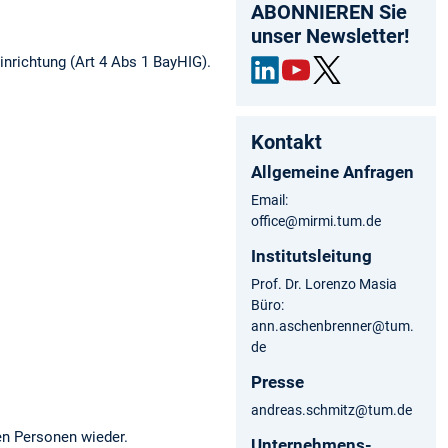
ABONNIEREN Sie
unser Newsletter!
inrichtung (Art 4 Abs 1 BayHIG).
Link
out
Twit
edIn
ube
ter
Kontakt
Allgemeine Anfragen
Email:
office@mirmi.tum.de
Institutsleitung
Prof. Dr. Lorenzo Masia
Büro:
ann.aschenbrenner@tum.
de
Presse
andreas.schmitz@tum.de
en Personen wieder.
Unternehmens-