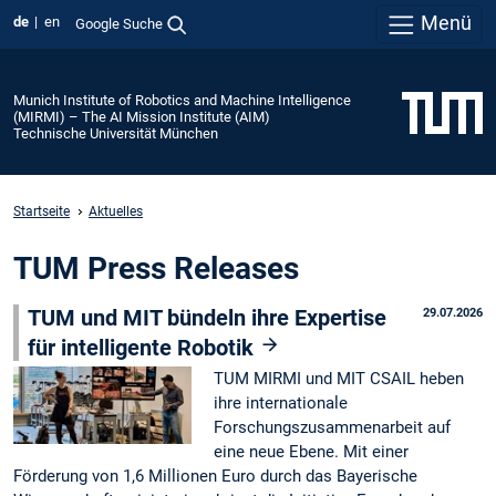
Menü
de
en
Google Suche
Munich Institute of Robotics and Machine Intelligence
(MIRMI) – The AI Mission Institute (AIM)
Technische Universität München
Startseite
Aktuelles
TUM Press Releases
TUM und MIT bündeln ihre Expertise
29.07.2026
für intelligente Robotik
TUM MIRMI und MIT CSAIL heben
ihre internationale
Forschungszusammenarbeit auf
eine neue Ebene. Mit einer
Förderung von 1,6 Millionen Euro durch das Bayerische