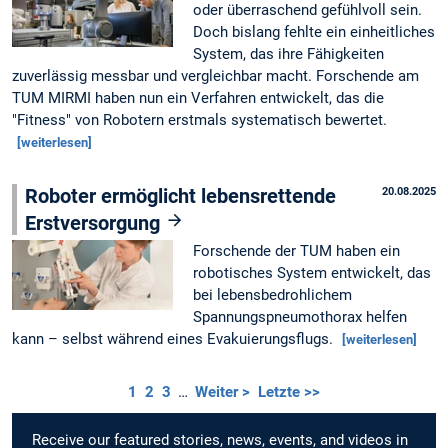
oder überraschend gefühlvoll sein.
Doch bislang fehlte ein einheitliches
System, das ihre Fähigkeiten
zuverlässig messbar und vergleichbar macht. Forschende am
TUM MIRMI haben nun ein Verfahren entwickelt, das die
"Fitness" von Robotern erstmals systematisch bewertet.
[weiterlesen]
Roboter ermöglicht lebensrettende
20.08.2025
Erstversorgung
Forschende der TUM haben ein
robotisches System entwickelt, das
bei lebensbedrohlichem
Spannungspneumothorax helfen
kann – selbst während eines Evakuierungsflugs.
[weiterlesen]
1
2
3
…
Weiter >
Letzte >>
Receive our featured stories, news, events, and videos in