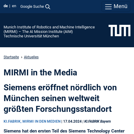
Menü
de
en
Google Suche
Munich Institute of Robotics and Machine Intelligence
(MIRMI) – The AI Mission Institute (AIM)
Technische Universität München
Startseite
Aktuelles
MIRMI in the Media
Siemens eröffnet nördlich von
München seinen weltweit
größten Forschungsstandort
KI.FABRIK, MIRMI IN DEN MEDIEN
|
17.04.2024
| KI.FABRIK Bayern
Siemens hat den ersten Teil des Siemens Technology Center