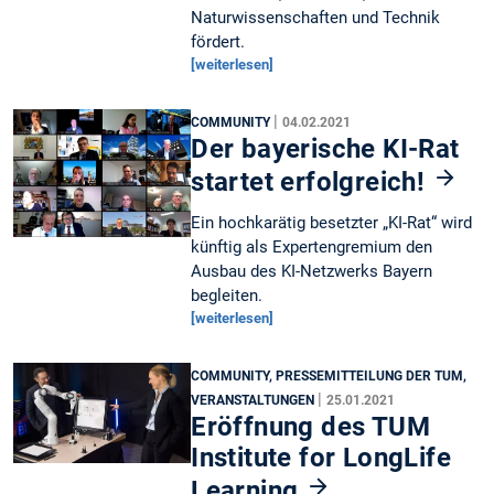
Naturwissenschaften und Technik
fördert.
[weiterlesen]
|
COMMUNITY
04.02.2021
Der bayerische KI-Rat
startet erfolgreich!
Ein hochkarätig besetzter „KI-Rat“ wird
künftig als Expertengremium den
Ausbau des KI-Netzwerks Bayern
begleiten.
[weiterlesen]
COMMUNITY, PRESSEMITTEILUNG DER TUM,
|
VERANSTALTUNGEN
25.01.2021
Eröffnung des TUM
Institute for LongLife
Learning