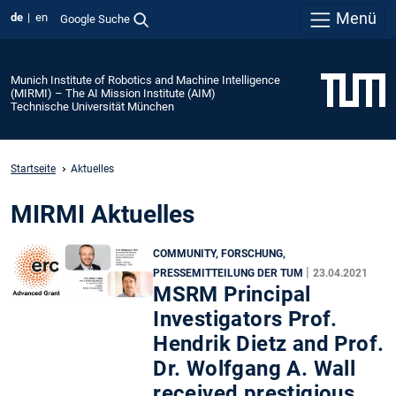
Menü
de
en
Google Suche
Munich Institute of Robotics and Machine Intelligence
(MIRMI) – The AI Mission Institute (AIM)
Technische Universität München
Startseite
Aktuelles
MIRMI Aktuelles
COMMUNITY, FORSCHUNG,
|
PRESSEMITTEILUNG DER TUM
23.04.2021
MSRM Principal
Investigators Prof.
Hendrik Dietz and Prof.
Dr. Wolfgang A. Wall
received prestigious