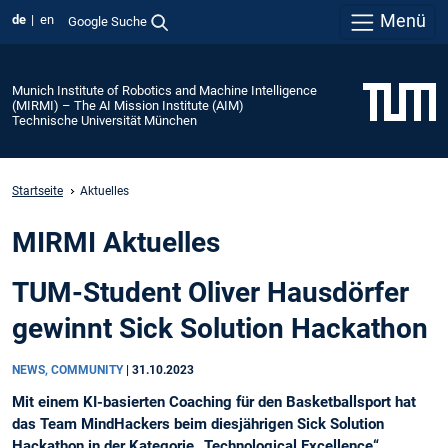
Menü
de
en
Google Suche
Munich Institute of Robotics and Machine Intelligence
(MIRMI) – The AI Mission Institute (AIM)
Technische Universität München
Startseite
Aktuelles
MIRMI Aktuelles
TUM-Student Oliver Hausdörfer
gewinnt Sick Solution Hackathon
NEWS, COMMUNITY
|
31.10.2023
Mit einem KI-basierten Coaching für den Basketballsport hat
das Team MindHackers beim diesjährigen Sick Solution
Hackathon in der Kategorie „Technological Excellence“