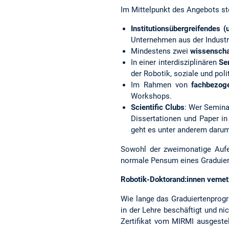
Im Mittelpunkt des Angebots st
Institutionsübergreifendes (
Unternehmen aus der Industr
Mindestens zwei
wissenscha
In einer interdisziplinären
Se
der Robotik, soziale und po
Im Rahmen von
fachbezog
Workshops.
Scientific Clubs
: Wer Semina
Dissertationen und Paper in
geht es unter anderem daru
Sowohl der zweimonatige Aufen
normale Pensum eines Graduie
Robotik-Doktorand:innen vernet
Wie lange das Graduiertenprog
in der Lehre beschäftigt und n
Zertifikat vom MIRMI ausgestel