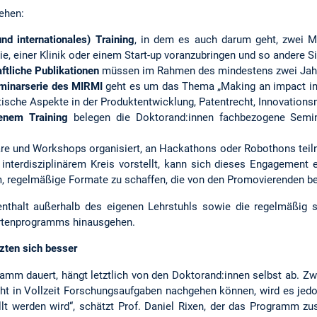
ehen:
und internationales) Training
, in dem es auch darum geht, zwei Mo
ie, einer Klinik oder einem Start-up voranzubringen und so andere
ftliche Publikationen
müssen im Rahmen des mindestens zwei Jahr
minarserie des MIRMI
geht es um das Thema „Making an impact in r
litische Aspekte in der Produktentwicklung, Patentrecht, Innovatio
enem Training
belegen die Doktorand:innen fachbezogene Semi
re und Workshops organisiert, an Hackathons oder Robothons teiln
 interdisziplinärem Kreis vorstellt, kann sich dieses Engagement
m, regelmäßige Formate zu schaffen, die von den Promovierenden 
thalt außerhalb des eigenen Lehrstuhls sowie die regelmäßig sta
rtenprogramms hinausgehen.
zten sich besser
ramm dauert, hängt letztlich von den Doktorand:innen selbst ab. 
icht in Vollzeit Forschungsaufgaben nachgehen können, wird es jedo
lt werden wird“, schätzt Prof. Daniel Rixen, der das Programm zu