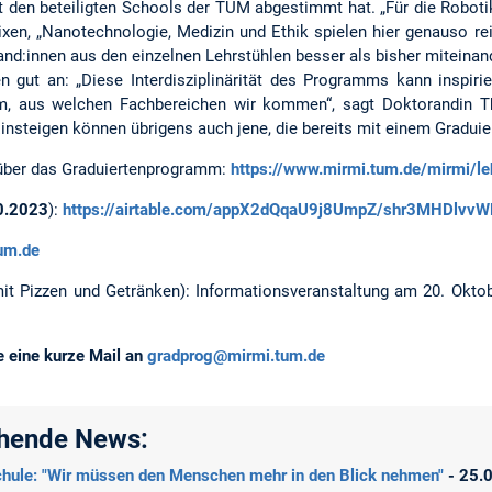
it den beteiligten Schools der TUM abgestimmt hat. „Für die Robot
t Rixen, „Nanotechnologie, Medizin und Ethik spielen hier genauso 
and:innen aus den einzelnen Lehrstühlen besser als bisher miteina
ut an: „Diese Interdisziplinärität des Programms kann inspirier
, aus welchen Fachbereichen wir kommen“, sagt Doktorandin The
Einsteigen können übrigens auch jene, die bereits mit einem Gr
n über das Graduiertenprogramm:
https://www.mirmi.tum.de/mirmi/le
0.2023
):
https://airtable.com/appX2dQqaU9j8UmpZ/shr3MHDlv
um.de
it Pizzen und Getränken): Informationsveranstaltung am 20. Okto
te eine kurze Mail an
gradprog@mirmi.tum.de
ehende News:
hule: "Wir müssen den Menschen mehr in den Blick nehmen"
- 25.