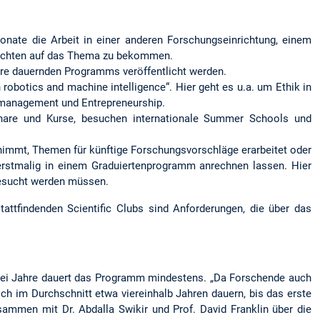
nate die Arbeit in einer anderen Forschungseinrichtung, einem
 Sichten auf das Thema zu bekommen.
e dauernden Programms veröffentlicht werden.
obotics and machine intelligence“. Hier geht es u.a. um Ethik in
nsmanagement und Entrepreneurship.
nare und Kurse, besuchen internationale Summer Schools und
immt, Themen für künftige Forschungsvorschläge erarbeitet oder
 erstmalig in einem Graduiertenprogramm anrechnen lassen. Hier
besucht werden müssen.
ttfindenden Scientific Clubs sind Anforderungen, die über das
Zwei Jahre dauert das Programm mindestens. „Da Forschende auch
ch im Durchschnitt etwa viereinhalb Jahren dauern, bis das erste
sammen mit Dr. Abdalla Swikir und Prof. David Franklin über die