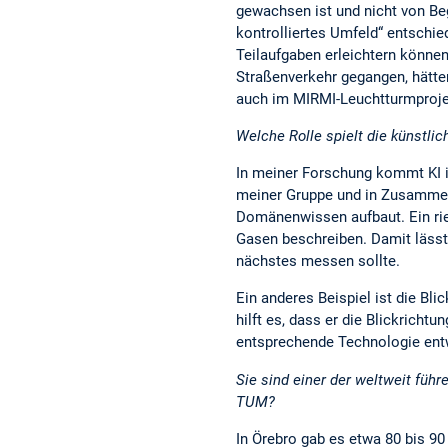
gewachsen ist und nicht von Beg
kontrolliertes Umfeld“ entschi
Teilaufgaben erleichtern können
Straßenverkehr gegangen, hätten
auch im MIRMI-Leuchtturmprojek
Welche Rolle spielt die künstlic
In meiner Forschung kommt KI i
meiner Gruppe und in Zusammen
Domänenwissen aufbaut. Ein riec
Gasen beschreiben. Damit lässt
nächstes messen sollte.
Ein anderes Beispiel ist die 
hilft es, dass er die Blickricht
entsprechende Technologie entwi
Sie sind einer der weltweit füh
TUM?
In Örebro gab es etwa 80 bis 90