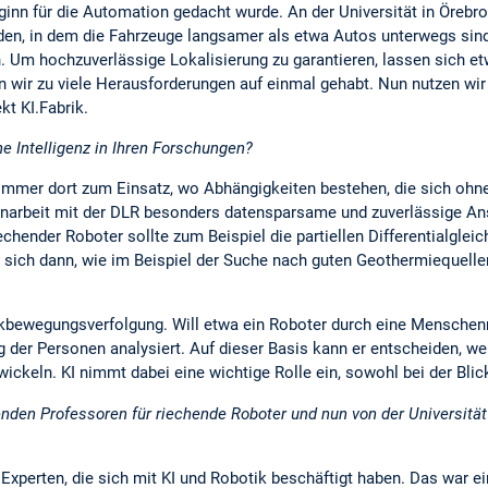
inn für die Automation gedacht wurde. An der Universität in Örebro
eden, in dem die Fahrzeuge langsamer als etwa Autos unterwegs si
. Um hochzuverlässige Lokalisierung zu garantieren, lassen sich e
 wir zu viele Herausforderungen auf einmal gehabt. Nun nutzen wir 
t KI.Fabrik.
he Intelligenz in Ihren Forschungen?
mmer dort zum Einsatz, wo Abhängigkeiten bestehen, die sich ohne 
arbeit mit der DLR besonders datensparsame und zuverlässige Ans
hender Roboter sollte zum Beispiel die partiellen Differentialgleic
 sich dann, wie im Beispiel der Suche nach guten Geothermiequellen
Blickbewegungsverfolgung. Will etwa ein Roboter durch eine Mens
ung der Personen analysiert. Auf dieser Basis kann er entscheiden, we
ckeln. KI nimmt dabei eine wichtige Rolle ein, sowohl bei der Blick
renden Professoren für riechende Roboter und nun von der Universit
 Experten, die sich mit KI und Robotik beschäftigt haben. Das war ei