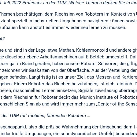
 seit Juli 2022 Professor an der TUM. Welche Themen decken Sie in I
 Themen beschäftigen, dem Riechsinn von Robotern im Kontext von 
fizient speziell in industriellen Umgebungen navigieren können sowie 
fbauen kann anstatt es immer wieder neu lernen zu müssen.
ut?
se und sind in der Lage, etwa Methan, Kohlenmonoxid und andere gif
e dieselbetriebene Arbeitsmaschinen auf E-Betrieb umgestellt. Dafü
 oder gar in Brand geraten, haben unsere Roboter Sensoren, die gif
 zeichnen wir Gaskarten von der Oberfläche. Aus der Verteilung der
en befinden. Langfristig ist es unser Ziel, das Messen und Kartiere
rgeben. Einem Roboter das Riechen beizubringen, ist nicht einfach.
tieren, maschinelles Lernen einsetzen, Signale zuverlässig übertrage
 Mit dem Riechsinn für Roboter deckt das Munich Institute of Robo
menschlichen Sinn ab und wird immer mehr zum „Center of the Sense
 der TUM mit mobilen, fahrenden Robotern …
Ausgangspunkt, also die präzise Wahrnehmung der Umgebung, damit ein
industrielle Umgebungen, ein sehr dynamisches Umfeld, besonders w