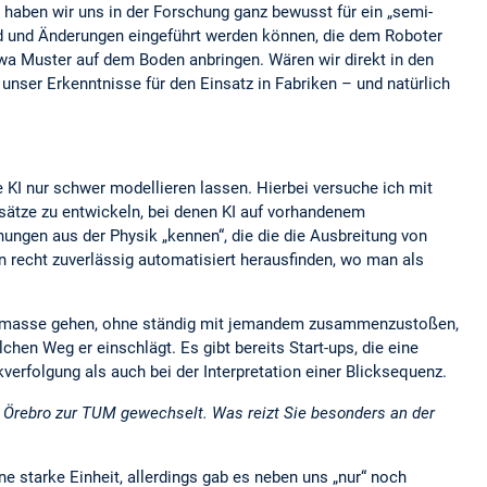
 haben wir uns in der Forschung ganz bewusst für ein „semi-
nd und Änderungen eingeführt werden können, die dem Roboter
twa Muster auf dem Boden anbringen. Wären wir direkt in den
unser Erkenntnisse für den Einsatz in Fabriken – und natürlich
KI nur schwer modellieren lassen. Hierbei versuche ich mit
ätze zu entwickeln, bei denen KI auf vorhandenem
hungen aus der Physik „kennen“, die die die Ausbreitung von
 recht zuverlässig automatisiert herausfinden, wo man als
chenmasse gehen, ohne ständig mit jemandem zusammenzustoßen,
lchen Weg er einschlägt. Es gibt bereits Start-ups, die eine
verfolgung als auch bei der Interpretation einer Blicksequenz.
ät Örebro zur TUM gewechselt. Was reizt Sie besonders an der
ne starke Einheit, allerdings gab es neben uns „nur“ noch