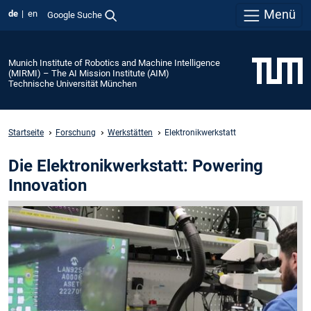
Menü
de
en
Google Suche
Munich Institute of Robotics and Machine Intelligence
(MIRMI) – The AI Mission Institute (AIM)
Technische Universität München
Startseite
Forschung
Werkstätten
Elektronikwerkstatt
Die Elektronikwerkstatt: Powering
Innovation
Unsere
MIRMI-
Elektronikwerkstatt
bietet
ein
umfassendes
Leistungsspektrum,