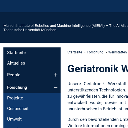
Munich Institute of Robotics and Machine Intelligence (MIRMI) – The AI Miss
Technische Universität München
Startseite
Startseite
Forschung
Werkstätten
Aktuelles
Geriatronik W
People
Unsere Geriatronik Werkstat
Forschung
unterstützenden Technologien. 
zu gewährleisten, die für inno
Projekte
entwickelt wurde, sowie mit 
Gesundheit
ununterbrochen in Betrieb ist 
Umwelt
Durch den bevorstehenden Umzu
Weitere Informationen coming 