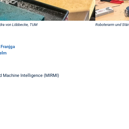
ndra von Löbbecke, TUM
Roboterarm und Stän
 Franjga
elm
d Machine Intelligence (MIRMI)