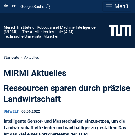
Menü
de
en
Google Suche
Munich Institute of Robotics and Machine Intelligence
(MIRMI) – The AI Mission Institute (AIM)
Technische Universität München
Startseite
Aktuelles
MIRMI Aktuelles
Ressourcen sparen durch präzise
Landwirtschaft
UMWELT
|
03.06.2022
Intelligente Sensor- und Messtechniken einzusetzen, um die
Landwirtschaft effizienter und nachhaltiger zu gestalten: Das
ist das Ziel eines Forscherteams der TUM.