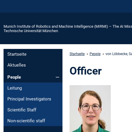
Munich Institute of Robotics and Machine Intelligence (MIRMI) – The AI Miss
Technische Universität München
Startseite
Startseite
People
von Löbbecke, S
Aktuelles
Officer
People
Leitung
Principal Investigators
Scientific Staff
Non-scientific staff