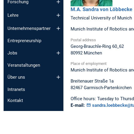
Forschung
M.A.
Sandra
von Löbbecke
Lehre
Technical University of Munich
Unternehmenspartner
Munich Institute of Robotics an
Postal address
Entrepreneurship
Georg-Brauchle-Ring 60_62
80992
München
Jobs
Place of employment
Veranstaltungen
Munich Institute of Robotics an
Über uns
Breitenauer Straße 1a
82467
Garmisch-Partenkirchen
Intranets
Office hours:
Tuesday to Thurs
Kontakt
E-mail:
sandra.loebbecke@t