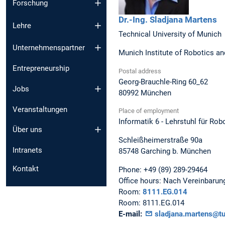
Forschung
Dr.-Ing.
Sladjana
Martens
Lehre
Technical University of Munich
Unternehmenspartner
Munich Institute of Robotics an
Entrepreneurship
Postal address
Georg-Brauchle-Ring 60_62
Jobs
80992
München
Veranstaltungen
Place of employment
Informatik 6 - Lehrstuhl für Rob
Über uns
Schleißheimerstraße 90a
Intranets
85748
Garching b. München
Kontakt
Phone:
+49 (89) 289-29464
Office hours:
Nach Vereinbarun
Room:
8111.EG.014
Room:
8111.EG.014
E-mail:
sladjana.martens@t