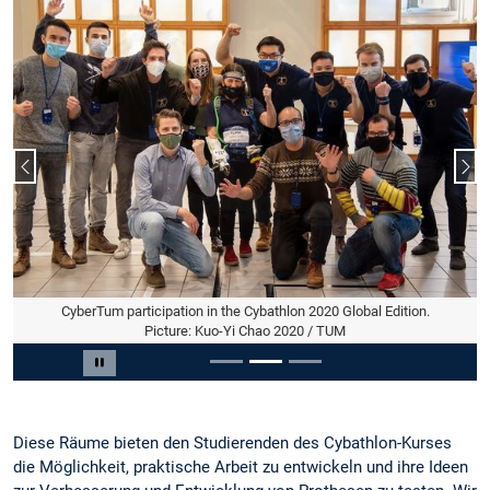
Vorheriger Slide
Näc
CyberTum participation in the Cybathlon 2020 Global Edition.
Picture: Kuo-Yi Chao 2020 / TUM
Slide 2 von 3
Carousel pausieren
Diese Räume bieten den Studierenden des Cybathlon-Kurses
die Möglichkeit, praktische Arbeit zu entwickeln und ihre Ideen