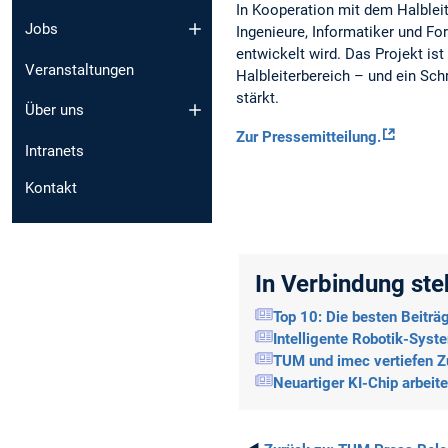
In Kooperation mit dem Halbleit
Jobs
Ingenieure, Informatiker und Fo
entwickelt wird. Das Projekt ist
Veranstaltungen
Halbleiterbereich – und ein Sch
stärkt.
Über uns
Zur Pressemitteilung.
Intranets
Kontakt
In Verbindung st
Top 10: Die besten Beitr
Intelligente Robotik-Syst
TUM und imec vertiefen Z
Neuartiger KI-Chip arbeit