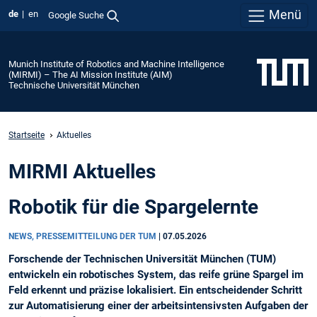
Menü
de
en
Google Suche
Munich Institute of Robotics and Machine Intelligence
(MIRMI) – The AI Mission Institute (AIM)
Technische Universität München
Startseite
Aktuelles
MIRMI Aktuelles
Robotik für die Spargelernte
NEWS, PRESSEMITTEILUNG DER TUM
|
07.05.2026
Forschende der Technischen Universität München (TUM)
entwickeln ein robotisches System, das reife grüne Spargel im
Feld erkennt und präzise lokalisiert. Ein entscheidender Schritt
zur Automatisierung einer der arbeitsintensivsten Aufgaben der