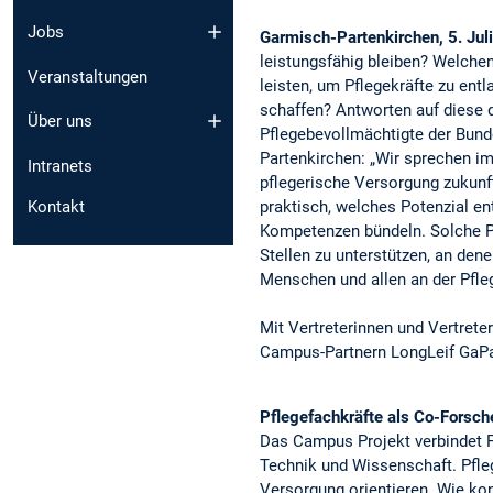
Jobs
Garmisch-Partenkirchen, 5. Jul
leistungsfähig bleiben? Welche
Veranstaltungen
leisten, um Pflegekräfte zu ent
schaffen? Antworten auf diese dr
Über uns
Pflegebevollmächtigte der Bun
Partenkirchen: „Wir sprechen im
Intranets
pflegerische Versorgung zukunft
praktisch, welches Potenzial e
Kontakt
Kompetenzen bündeln. Solche Pr
Stellen zu unterstützen, an den
Menschen und allen an der Pfle
Mit Vertreterinnen und Vertrete
Campus-Partnern LongLeif GaPa
Pflegefachkräfte als Co-Forsc
Das Campus Projekt verbindet F
Technik und Wissenschaft. Pfle
Versorgung orientieren. Wie kon