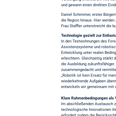
und gewann einen direkten Eind
Daniel Schimmer, erster Bürger
die Region hinaus. Hier werden
Frau Staffler unterstreicht die
Technologie gezielt zur Entlast
In den Testwohnungen des Forsc
Assistenzsysteme und robotische
Entwicklung unter realen Beding
erleichtern. Gleichzeitig stärk
die Ausbildung zukunftsfähiger
zusammengedacht und vermittelt 
„Robotik ist kein Ersatz für m
wiederkehrende Aufgaben überne
entwickeln wir gemeinsam mit 
Klare Rahmenbedingungen als V
Im abschließenden Austausch z
technologische Innovationen ihr
erfordert zudem die Berücksich