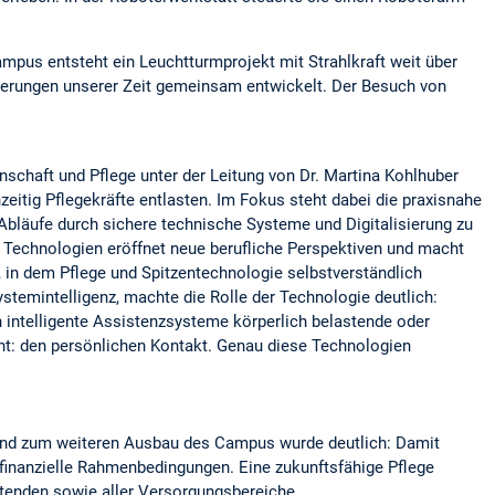
mpus entsteht ein Leuchtturmprojekt mit Strahlkraft weit über
rderungen unserer Zeit gemeinsam entwickelt. Der Besuch von
chaft und Pflege unter der Leitung von Dr. Martina Kohlhuber
eitig Pflegekräfte entlasten. Im Fokus steht dabei die praxisnahe
Abläufe durch sichere technische Systeme und Digitalisierung zu
er Technologien eröffnet neue berufliche Perspektiven und macht
 in dem Pflege und Spitzentechnologie selbstverständlich
stemintelligenz, machte die Rolle der Technologie deutlich:
 intelligente Assistenzsysteme körperlich belastende oder
ht: den persönlichen Kontakt. Genau diese Technologien
 und zum weiteren Ausbau des Campus wurde deutlich: Damit
d finanzielle Rahmenbedingungen. Eine zukunftsfähige Pflege
itenden sowie aller Versorgungsbereiche.