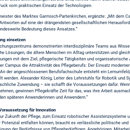
ruck vom praktischen Einsatz der Technologien.
meister des Marktes Garmisch-Partenkirchen, ergänzte: „Mit dem Ca
 Antworten auf eine der drängendsten gesellschaftlichen Herausfo
 bundesweite Bedeutung dieses Ansatzes.“
ung einsetzen
hungszentrums demonstrierten interdisziplinäre Teams aus Wissens
 Lösungen, die ältere Menschen im Alltag unterstützen und gleichz
ungen mit dem Ziel, pflegerische Tätigkeiten und organisatorische 
t der Campus die Attraktivität des Pflegeberufs: Der Einsatz modern
. An der angeschlossenen Berufsfachschule entsteht ein Lernumfeld,
werden. Alexander König, Leiter des Lehrstuhls für Robotik und Sy
enschliche Zuwendung – sie schafft die Voraussetzungen dafür. Wenn
hmen, gewinnen Pflegekräfte Zeit für das, was ihre Arbeit ausmac
den späteren Anwenderinnen und Anwendern.“
oraussetzung für Innovation
ur Zukunft der Pflege, zum Einsatz robotischer Assistenzsysteme
 Potenzial entfalten können, braucht es verlässliche politische un
tigung der Bedürfnisse von Pflegebedürftigen, Angehörigen, Mitarbe