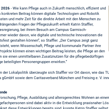
i 2026
- Wie kann Pflege auch in Zukunft menschlich, effizient und
n konkreten Beitrag können digitale Technologien und Robotik
lasten und mehr Zeit für die direkte Arbeit mit den Menschen zu
ängenden Fragen der Pflegezukunft erhielt Katrin Staffler,
desregierung, bei ihrem Besuch am Campus Garmisch-
mer wieder davon, wie digitale und technische Innovationen die
sfest gestalten können“, so Staffler. „Der Campus zeigt ganz
ntsteht, wenn Wissenschaft, Pflege und kommunale Partner ihre
ojekte können einen wichtigen Beitrag leisten, die Pflege an den
en sie einen unmittelbaren Zusatznutzen für die pflegebedürftigen
ge beteiligten Personengruppen erwirken.“
rn der Lokalpolitik überzeugte sich Staffler vor Ort davon, wie d
 gGmbH sowie dem Caritasverband München und Freising e. V. inno
hende
orschung, Pflege, Ausbildung und altersgerechtes Wohnen an einem
gefachpersonen sind dabei aktiv in die Entwicklung praxisnaher Lös
kret diese Entwicklungen bereits sind, konnte Katrin Staffler selbs