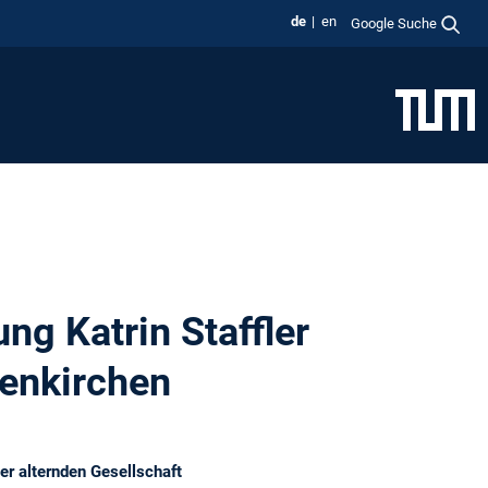
de
en
Google Suche
ng Katrin Staffler
enkirchen
r alternden Gesellschaft