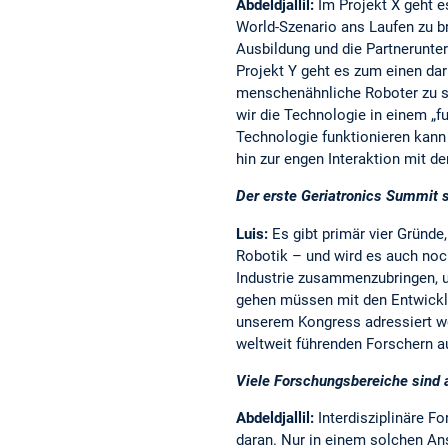
Abdeldjallil:
Im Projekt X geht e
World-Szenario ans Laufen zu br
Ausbildung und die Partnerunte
Projekt Y geht es zum einen da
menschenähnliche Roboter zu sc
wir die Technologie in einem „f
Technologie funktionieren kann
hin zur engen Interaktion mit d
Der erste Geriatronics Summit s
Luis:
Es gibt primär vier Gründe
Robotik – und wird es auch noch
Industrie zusammenzubringen, u
gehen müssen mit den Entwicklu
unserem Kongress adressiert we
weltweit führenden Forschern a
Viele Forschungsbereiche sind 
Abdeldjallil:
Interdisziplinäre F
daran. Nur in einem solchen An