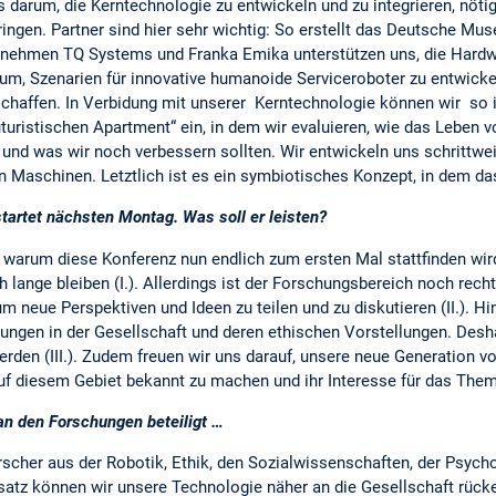
s darum, die Kerntechnologie zu entwickeln und zu integrieren, nöti
ingen. Partner sind hier sehr wichtig: So erstellt das Deutsche Mu
rnehmen TQ Systems und Franka Emika unterstützen uns, die Hardwa
rum, Szenarien für innovative humanoide Serviceroboter zu entwic
haffen. In Verbidung mit unserer Kerntechnologie können wir so i
uturistischen Apartment“ ein, in dem wir evaluieren, wie das Leben
 und was wir noch verbessern sollten. Wir entwickeln uns schrittwe
en Maschinen. Letztlich ist es ein symbiotisches Konzept, in dem das
tartet nächsten Montag. Was soll er leisten?
, warum diese Konferenz nun endlich zum ersten Mal stattfinden wird
 lange bleiben (I.). Allerdings ist der Forschungsbereich noch rech
m neue Perspektiven und Ideen zu teilen und zu diskutieren (II.)
ngen in der Gesellschaft und deren ethischen Vorstellungen. Desha
rden (III.). Zudem freuen wir uns darauf, unsere neue Generation 
uf diesem Gebiet bekannt zu machen und ihr Interesse für das Them
an den Forschungen beteiligt …
orscher aus der Robotik, Ethik, den Sozialwissenschaften, der Psyc
satz können wir unsere Technologie näher an die Gesellschaft rücke