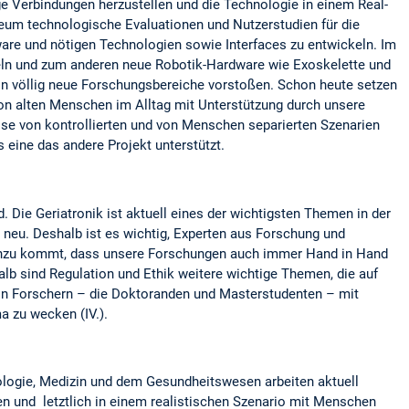
ge Verbindungen herzustellen und die Technologie in einem Real-
seum technologische Evaluationen und Nutzerstudien für die
re und nötigen Technologien sowie Interfaces zu entwickeln. Im
keln und zum anderen neue Robotik-Hardware wie Exoskelette und
n völlig neue Forschungsbereiche vorstoßen. Schon heute setzen
 von alten Menschen im Alltag mit Unterstützung durch unsere
ise von kontrollierten und von Menschen separierten Szenarien
 eine das andere Projekt unterstützt.
. Die Geriatronik ist aktuell eines der wichtigsten Themen in der
t neu. Deshalb ist es wichtig, Experten aus Forschung und
. Hinzu kommt, dass unsere Forschungen auch immer Hand in Hand
lb sind Regulation und Ethik weitere wichtige Themen, die auf
von Forschern – die Doktoranden und Masterstudenten – mit
a zu wecken (IV.).
hologie, Medizin und dem Gesundheitswesen arbeiten aktuell
n und letztlich in einem realistischen Szenario mit Menschen