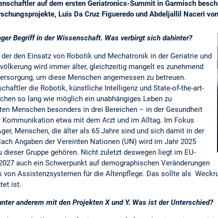
nschaftler auf dem ersten Geriatronics-Summit in Garmisch beschä
rschungsprojekte, Luis Da Cruz Figueredo und Abdeljallil Naceri v
unger Begriff in der Wissenschaft. Was verbirgt sich dahinter?
f, der den Einsatz von Robotik und Mechatronik in der Geriatrie und
evölkerung wird immer älter, gleichzeitig mangelt es zunehmend
ersorgung, um diese Menschen angemessen zu betreuen.
haftler die Robotik, künstliche Intelligenz und State-of-the-art-
chen so lang wie möglich ein unabhängiges Leben zu
alten Menschen besonders in drei Bereichen – in der Gesundheit
der Kommunikation etwa mit dem Arzt und im Alltag. Im Fokus
ger, Menschen, die älter als 65 Jahre sind und sich damit in der
Nach Angaben der Vereinten Nationen (UN) wird im Jahr 2025
u dieser Gruppe gehören. Nicht zuletzt deswegen liegt im EU-
2027 auch ein Schwerpunkt auf demographischen Veränderungen
s von Assistenzsystemen für die Altenpflege. Das sollte als Weckr
et ist.
unter anderem mit den Projekten X und Y. Was ist der Unterschied?