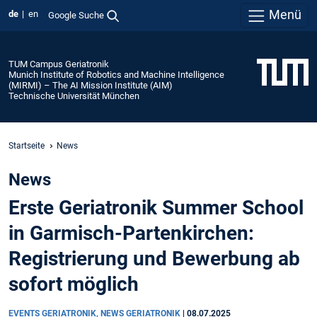
Menü
de
en
Google Suche
TUM Campus Geriatronik
Munich Institute of Robotics and Machine Intelligence
(MIRMI) – The AI Mission Institute (AIM)
Technische Universität München
Startseite
News
News
Erste Geriatronik Summer School
in Garmisch-Partenkirchen:
Registrierung und Bewerbung ab
sofort möglich
EVENTS GERIATRONIK, NEWS GERIATRONIK
|
08.07.2025