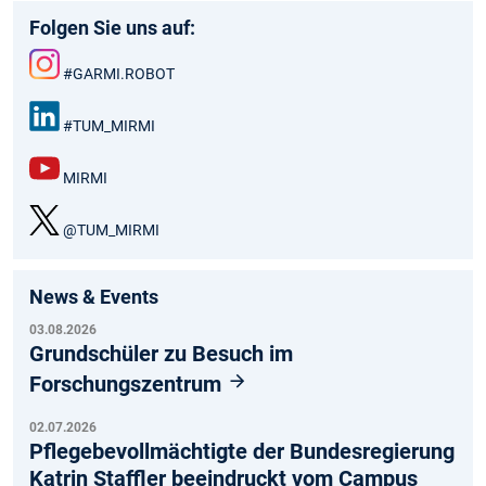
Folgen Sie uns auf:
#GARMI.ROBOT
Inst
agr
#TUM_MIRMI
am
Link
edIn
MIRMI
:
You
Tub
@TUM_MIRMI
e
X
News & Events
03.08.2026
Grundschüler zu Besuch im
Forschungszentrum
02.07.2026
Pflegebevollmächtigte der Bundesregierung
Katrin Staffler beeindruckt vom Campus